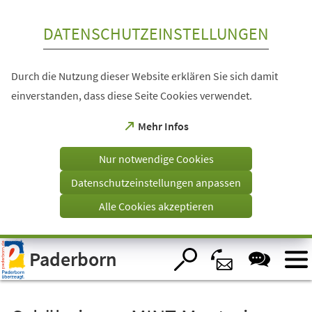
Inhalt anspringen
DATENSCHUTZEINSTELLUNGEN
Durch die Nutzung dieser Website erklären Sie sich damit
einverstanden, dass diese Seite Cookies verwendet.
(Öffnet
Mehr Infos
in
einem
Nur notwendige Cookies
neuen
Tab)
Datenschutzeinstellungen anpassen
Alle Cookies akzeptieren
Visuelle
Paderborn
Assistenzsoftware
öffnen.