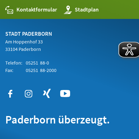
Kontaktformular
(Öffnet
Stadtplan
in
einem
neuen
Tab)
STADT PADERBORN
Am Hoppenhof 33
33104 Paderborn
Telefon:
05251 88-0
Fax:
05251 88-2000
Paderborn überzeugt.