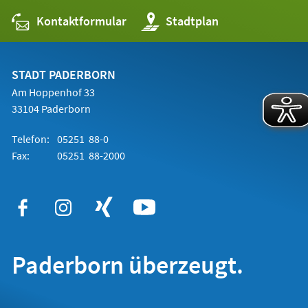
Kontaktformular
(Öffnet
Stadtplan
in
einem
neuen
Tab)
STADT PADERBORN
Am Hoppenhof 33
33104 Paderborn
Telefon:
05251 88-0
Fax:
05251 88-2000
Paderborn überzeugt.