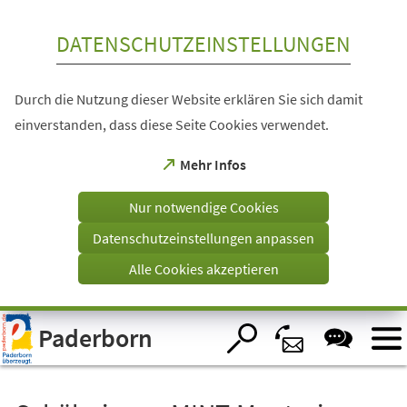
Inhalt anspringen
DATENSCHUTZEINSTELLUNGEN
Durch die Nutzung dieser Website erklären Sie sich damit
einverstanden, dass diese Seite Cookies verwendet.
(Öffnet
Mehr Infos
in
einem
Nur notwendige Cookies
neuen
Tab)
Datenschutzeinstellungen anpassen
Alle Cookies akzeptieren
Visuelle
Paderborn
Assistenzsoftware
öffnen.