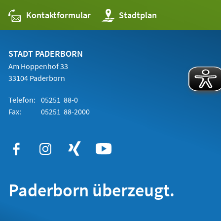
Kontaktformular
(Öffnet
Stadtplan
in
einem
neuen
Tab)
STADT PADERBORN
Am Hoppenhof 33
33104 Paderborn
Telefon:
05251 88-0
Fax:
05251 88-2000
Paderborn überzeugt.