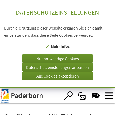
Inhalt anspringen
DATENSCHUTZEINSTELLUNGEN
Durch die Nutzung dieser Website erklären Sie sich damit
einverstanden, dass diese Seite Cookies verwendet.
(Öffnet
Mehr Infos
in
einem
Nur notwendige Cookies
neuen
Tab)
Datenschutzeinstellungen anpassen
Alle Cookies akzeptieren
Visuelle
Paderborn
Assistenzsoftware
öffnen.