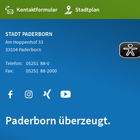
Kontaktformular
(Öffnet
Stadtplan
in
einem
neuen
Tab)
STADT PADERBORN
Am Hoppenhof 33
33104 Paderborn
Telefon:
05251 88-0
Fax:
05251 88-2000
Paderborn überzeugt.