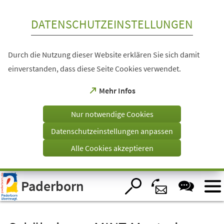
Inhalt anspringen
DATENSCHUTZEINSTELLUNGEN
Durch die Nutzung dieser Website erklären Sie sich damit
einverstanden, dass diese Seite Cookies verwendet.
(Öffnet
Mehr Infos
in
einem
Nur notwendige Cookies
neuen
Tab)
Datenschutzeinstellungen anpassen
Alle Cookies akzeptieren
Visuelle
Paderborn
Assistenzsoftware
öffnen.