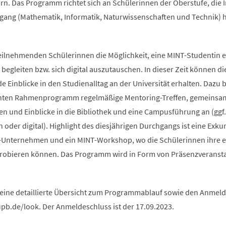
rn. Das Programm richtet sich an Schülerinnen der Oberstufe, die 
ang (Mathematik, Informatik, Naturwissenschaften und Technik) 
teilnehmenden Schülerinnen die Möglichkeit, eine MINT-Studentin e
begleiten bzw. sich digital auszutauschen. In dieser Zeit können di
Einblicke in den Studienalltag an der Universität erhalten. Dazu b
anten Rahmenprogramm regelmäßige Mentoring-Treffen, gemeinsa
n und Einblicke in die Bibliothek und eine Campusführung an (ggf.
oder digital). Highlight des diesjährigen Durchgangs ist eine Exku
-Unternehmen und ein MINT-Workshop, wo die Schülerinnen ihre 
probieren können. Das Programm wird in Form von Präsenzveranst
 eine detaillierte Übersicht zum Programmablauf sowie den Anme
upb.de/look. Der Anmeldeschluss ist der 17.09.2023.