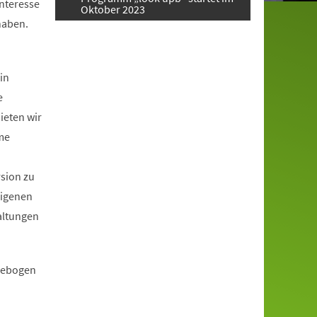
Interesse
Oktober 2023
haben.
in
e
ieten wir
me
rsion zu
eigenen
altungen
ldebogen