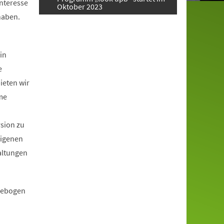
Interesse
Oktober 2023
haben.
in
e
ieten wir
me
rsion zu
eigenen
altungen
ldebogen