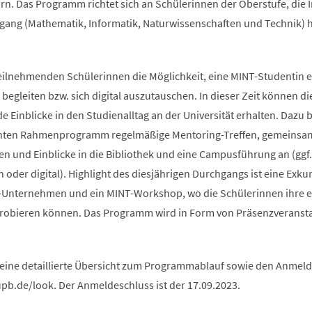
rn. Das Programm richtet sich an Schülerinnen der Oberstufe, die 
ang (Mathematik, Informatik, Naturwissenschaften und Technik) 
teilnehmenden Schülerinnen die Möglichkeit, eine MINT-Studentin e
begleiten bzw. sich digital auszutauschen. In dieser Zeit können di
Einblicke in den Studienalltag an der Universität erhalten. Dazu b
anten Rahmenprogramm regelmäßige Mentoring-Treffen, gemeinsa
n und Einblicke in die Bibliothek und eine Campusführung an (ggf.
oder digital). Highlight des diesjährigen Durchgangs ist eine Exku
-Unternehmen und ein MINT-Workshop, wo die Schülerinnen ihre 
probieren können. Das Programm wird in Form von Präsenzveranst
 eine detaillierte Übersicht zum Programmablauf sowie den Anme
upb.de/look. Der Anmeldeschluss ist der 17.09.2023.