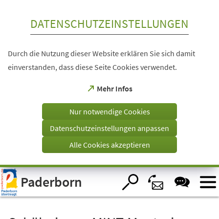
Inhalt anspringen
DATENSCHUTZEINSTELLUNGEN
Durch die Nutzung dieser Website erklären Sie sich damit
einverstanden, dass diese Seite Cookies verwendet.
(Öffnet
Mehr Infos
in
einem
Nur notwendige Cookies
neuen
Tab)
Datenschutzeinstellungen anpassen
Alle Cookies akzeptieren
Visuelle
Paderborn
Assistenzsoftware
öffnen.