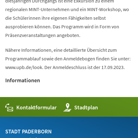
diesjährigen Durchgangs ist eine Exkursion zu einem
regionalen MINT-Unternehmen und ein MINT-Workshop, wo
die Schülerinnen ihre eigenen Fähigkeiten selbst
ausprobieren können. Das Programm wird in Form von
Präsenzveranstaltungen angeboten.
Nähere Informationen, eine detaillierte Übersicht zum
Programmablauf sowie den Anmeldebogen finden Sie unter:
www.upb.de/look. Der Anmeldeschluss ist der 17.09.2023.
Informationen
Kontaktformular
(Öffnet
Stadtplan
in
einem
neuen
Tab)
STADT PADERBORN