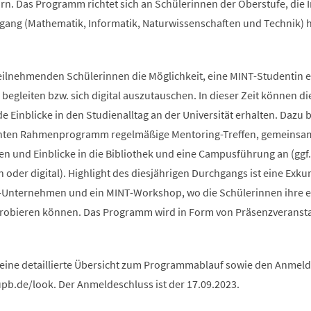
rn. Das Programm richtet sich an Schülerinnen der Oberstufe, die 
ang (Mathematik, Informatik, Naturwissenschaften und Technik) 
teilnehmenden Schülerinnen die Möglichkeit, eine MINT-Studentin e
begleiten bzw. sich digital auszutauschen. In dieser Zeit können di
Einblicke in den Studienalltag an der Universität erhalten. Dazu b
anten Rahmenprogramm regelmäßige Mentoring-Treffen, gemeinsa
n und Einblicke in die Bibliothek und eine Campusführung an (ggf.
oder digital). Highlight des diesjährigen Durchgangs ist eine Exku
-Unternehmen und ein MINT-Workshop, wo die Schülerinnen ihre 
probieren können. Das Programm wird in Form von Präsenzveranst
 eine detaillierte Übersicht zum Programmablauf sowie den Anme
upb.de/look. Der Anmeldeschluss ist der 17.09.2023.