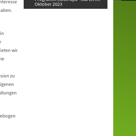
Interesse
Oktober 2023
haben.
in
e
ieten wir
me
rsion zu
eigenen
altungen
ldebogen