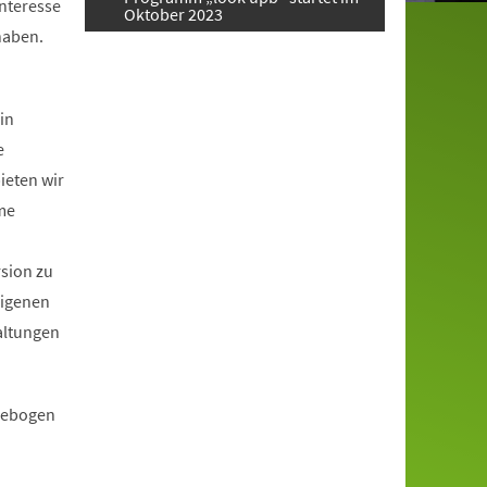
Interesse
Oktober 2023
haben.
in
e
ieten wir
me
rsion zu
eigenen
altungen
ldebogen