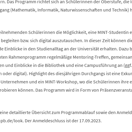
rn. Das Programm richtet sich an Schülerinnen der Oberstufe, die 
ang (Mathematik, Informatik, Naturwissenschaften und Technik) 
teilnehmenden Schülerinnen die Möglichkeit, eine MINT-Studentin e
begleiten bzw. sich digital auszutauschen. In dieser Zeit können di
Einblicke in den Studienalltag an der Universität erhalten. Dazu b
anten Rahmenprogramm regelmäßige Mentoring-Treffen, gemeinsa
n und Einblicke in die Bibliothek und eine Campusführung an (ggf.
oder digital). Highlight des diesjährigen Durchgangs ist eine Exku
-Unternehmen und ein MINT-Workshop, wo die Schülerinnen ihre 
probieren können. Das Programm wird in Form von Präsenzveranst
 eine detaillierte Übersicht zum Programmablauf sowie den Anme
upb.de/look. Der Anmeldeschluss ist der 17.09.2023.