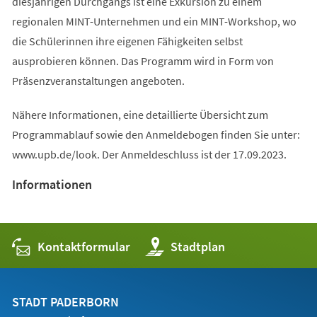
diesjährigen Durchgangs ist eine Exkursion zu einem
regionalen MINT-Unternehmen und ein MINT-Workshop, wo
die Schülerinnen ihre eigenen Fähigkeiten selbst
ausprobieren können. Das Programm wird in Form von
Präsenzveranstaltungen angeboten.
Nähere Informationen, eine detaillierte Übersicht zum
Programmablauf sowie den Anmeldebogen finden Sie unter:
www.upb.de/look. Der Anmeldeschluss ist der 17.09.2023.
Informationen
Kontaktformular
(Öffnet
Stadtplan
in
einem
neuen
Tab)
STADT PADERBORN