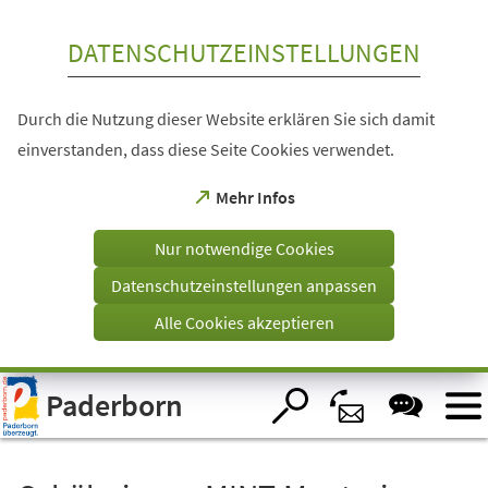
Inhalt anspringen
DATENSCHUTZEINSTELLUNGEN
Durch die Nutzung dieser Website erklären Sie sich damit
einverstanden, dass diese Seite Cookies verwendet.
(Öffnet
Mehr Infos
in
einem
Nur notwendige Cookies
neuen
Tab)
Datenschutzeinstellungen anpassen
Alle Cookies akzeptieren
Visuelle
Paderborn
Assistenzsoftware
öffnen.