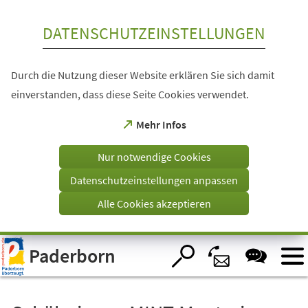
Inhalt anspringen
DATENSCHUTZEINSTELLUNGEN
Durch die Nutzung dieser Website erklären Sie sich damit
einverstanden, dass diese Seite Cookies verwendet.
(Öffnet
Mehr Infos
in
einem
Nur notwendige Cookies
neuen
Tab)
Datenschutzeinstellungen anpassen
Alle Cookies akzeptieren
Visuelle
Paderborn
Assistenzsoftware
öffnen.