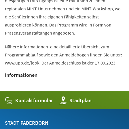
diesjährigen Durchgangs ist eine Exkursion zu einem
regionalen MINT-Unternehmen und ein MINT-Workshop, wo
die Schülerinnen ihre eigenen Fähigkeiten selbst
ausprobieren können. Das Programm wird in Form von
Präsenzveranstaltungen angeboten.
Nähere Informationen, eine detaillierte Übersicht zum
Programmablauf sowie den Anmeldebogen finden Sie unter:
www.upb.de/look. Der Anmeldeschluss ist der 17.09.2023.
Informationen
Kontaktformular
(Öffnet
Stadtplan
in
einem
neuen
Tab)
STADT PADERBORN