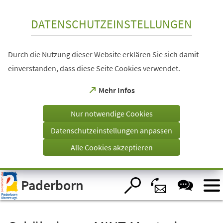
Inhalt anspringen
DATENSCHUTZEINSTELLUNGEN
Durch die Nutzung dieser Website erklären Sie sich damit
einverstanden, dass diese Seite Cookies verwendet.
(Öffnet
Mehr Infos
in
einem
Nur notwendige Cookies
neuen
Tab)
Datenschutzeinstellungen anpassen
Alle Cookies akzeptieren
Visuelle
Paderborn
Assistenzsoftware
öffnen.