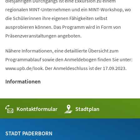
diesjährigen Durchgangs ist eine Exkursion zu einem
regionalen MINT-Unternehmen und ein MINT-Workshop, wo
die Schülerinnen ihre eigenen Fähigkeiten selbst
ausprobieren können. Das Programm wird in Form von
Präsenzveranstaltungen angeboten.
Nähere Informationen, eine detaillierte Übersicht zum
Programmablauf sowie den Anmeldebogen finden Sie unter:
www.upb.de/look. Der Anmeldeschluss ist der 17.09.2023.
Informationen
Kontaktformular
(Öffnet
Stadtplan
in
einem
neuen
Tab)
STADT PADERBORN