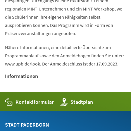
diesjährigen Durchgangs ist eine Exkursion zu einem
regionalen MINT-Unternehmen und ein MINT-Workshop, wo
die Schülerinnen ihre eigenen Fähigkeiten selbst
ausprobieren können. Das Programm wird in Form von
Präsenzveranstaltungen angeboten.
Nähere Informationen, eine detaillierte Übersicht zum
Programmablauf sowie den Anmeldebogen finden Sie unter:
www.upb.de/look. Der Anmeldeschluss ist der 17.09.2023.
Informationen
Kontaktformular
(Öffnet
Stadtplan
in
einem
neuen
Tab)
STADT PADERBORN