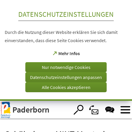
Inhalt anspringen
DATENSCHUTZEINSTELLUNGEN
Durch die Nutzung dieser Website erklären Sie sich damit
einverstanden, dass diese Seite Cookies verwendet.
(Öffnet
Mehr Infos
in
einem
Nur notwendige Cookies
neuen
Tab)
Datenschutzeinstellungen anpassen
Alle Cookies akzeptieren
Visuelle
Paderborn
Assistenzsoftware
öffnen.