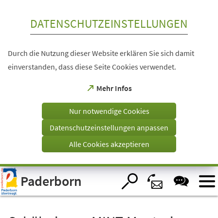
Inhalt anspringen
DATENSCHUTZEINSTELLUNGEN
Durch die Nutzung dieser Website erklären Sie sich damit
einverstanden, dass diese Seite Cookies verwendet.
(Öffnet
Mehr Infos
in
einem
Nur notwendige Cookies
neuen
Tab)
Datenschutzeinstellungen anpassen
Alle Cookies akzeptieren
Visuelle
Paderborn
Assistenzsoftware
öffnen.