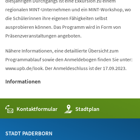
diesjährigen Durchgangs ist eine Exkursion zu einem
regionalen MINT-Unternehmen und ein MINT-Workshop, wo
die Schülerinnen ihre eigenen Fähigkeiten selbst
ausprobieren können. Das Programm wird in Form von
Präsenzveranstaltungen angeboten.
Nähere Informationen, eine detaillierte Übersicht zum
Programmablauf sowie den Anmeldebogen finden Sie unter:
www.upb.de/look. Der Anmeldeschluss ist der 17.09.2023.
Informationen
Kontaktformular
(Öffnet
Stadtplan
in
einem
neuen
Tab)
STADT PADERBORN