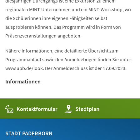
diesjährigen Durchgangs ist eine Exkursion zu einem
regionalen MINT-Unternehmen und ein MINT-Workshop, wo
die Schülerinnen ihre eigenen Fähigkeiten selbst
ausprobieren können. Das Programm wird in Form von
Präsenzveranstaltungen angeboten.
Nähere Informationen, eine detaillierte Übersicht zum
Programmablauf sowie den Anmeldebogen finden Sie unter:
www.upb.de/look. Der Anmeldeschluss ist der 17.09.2023.
Informationen
Kontaktformular
(Öffnet
Stadtplan
in
einem
neuen
Tab)
STADT PADERBORN