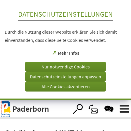
Inhalt anspringen
DATENSCHUTZEINSTELLUNGEN
Durch die Nutzung dieser Website erklären Sie sich damit
einverstanden, dass diese Seite Cookies verwendet.
(Öffnet
Mehr Infos
in
einem
Nur notwendige Cookies
neuen
Tab)
Datenschutzeinstellungen anpassen
Alle Cookies akzeptieren
Visuelle
Paderborn
Assistenzsoftware
öffnen.