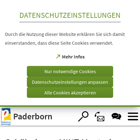
Inhalt anspringen
DATENSCHUTZEINSTELLUNGEN
Durch die Nutzung dieser Website erklären Sie sich damit
einverstanden, dass diese Seite Cookies verwendet.
(Öffnet
Mehr Infos
in
einem
Nur notwendige Cookies
neuen
Tab)
Datenschutzeinstellungen anpassen
Alle Cookies akzeptieren
Visuelle
Paderborn
Assistenzsoftware
öffnen.