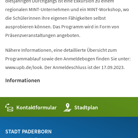
diesjährigen Durchgangs ist eine Exkursion zu einem
regionalen MINT-Unternehmen und ein MINT-Workshop, wo
die Schülerinnen ihre eigenen Fähigkeiten selbst
ausprobieren können. Das Programm wird in Form von
Präsenzveranstaltungen angeboten.
Nähere Informationen, eine detaillierte Übersicht zum
Programmablauf sowie den Anmeldebogen finden Sie unter:
www.upb.de/look. Der Anmeldeschluss ist der 17.09.2023.
Informationen
Kontaktformular
(Öffnet
Stadtplan
in
einem
neuen
Tab)
STADT PADERBORN