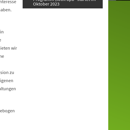
Interesse
Oktober 2023
haben.
in
e
ieten wir
me
rsion zu
eigenen
altungen
ldebogen