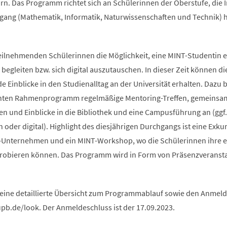
rn. Das Programm richtet sich an Schülerinnen der Oberstufe, die 
ang (Mathematik, Informatik, Naturwissenschaften und Technik) 
teilnehmenden Schülerinnen die Möglichkeit, eine MINT-Studentin e
begleiten bzw. sich digital auszutauschen. In dieser Zeit können di
Einblicke in den Studienalltag an der Universität erhalten. Dazu b
anten Rahmenprogramm regelmäßige Mentoring-Treffen, gemeinsa
n und Einblicke in die Bibliothek und eine Campusführung an (ggf.
oder digital). Highlight des diesjährigen Durchgangs ist eine Exku
-Unternehmen und ein MINT-Workshop, wo die Schülerinnen ihre 
probieren können. Das Programm wird in Form von Präsenzveranst
 eine detaillierte Übersicht zum Programmablauf sowie den Anme
upb.de/look. Der Anmeldeschluss ist der 17.09.2023.