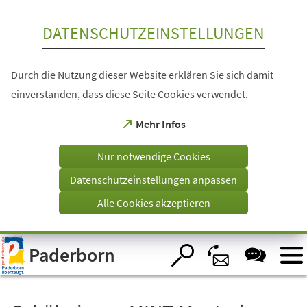
Inhalt anspringen
DATENSCHUTZEINSTELLUNGEN
Durch die Nutzung dieser Website erklären Sie sich damit
einverstanden, dass diese Seite Cookies verwendet.
(Öffnet
Mehr Infos
in
einem
Nur notwendige Cookies
neuen
Tab)
Datenschutzeinstellungen anpassen
Alle Cookies akzeptieren
Visuelle
Paderborn
Assistenzsoftware
öffnen.