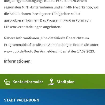
diesjährigen Durchgangs ist eine Exkursion zu einem
regionalen MINT-Unternehmen und ein MINT-Workshop, wo
die Schülerinnen ihre eigenen Fähigkeiten selbst
ausprobieren können. Das Programm wird in Form von
Präsenzveranstaltungen angeboten.
Nähere Informationen, eine detaillierte Übersicht zum
Programmablauf sowie den Anmeldebogen finden Sie unter:
www.upb.de/look. Der Anmeldeschluss ist der 17.09.2023.
Informationen
Kontaktformular
(Öffnet
Stadtplan
in
einem
neuen
Tab)
STADT PADERBORN