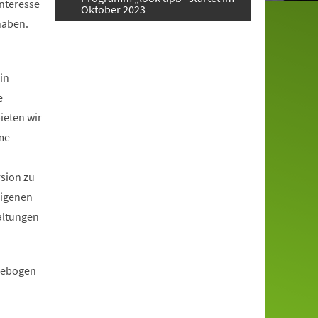
Interesse
Oktober 2023
haben.
in
e
ieten wir
me
rsion zu
eigenen
altungen
ldebogen