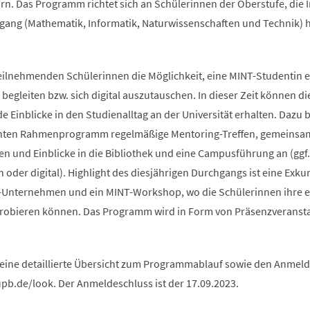
rn. Das Programm richtet sich an Schülerinnen der Oberstufe, die 
ang (Mathematik, Informatik, Naturwissenschaften und Technik) 
teilnehmenden Schülerinnen die Möglichkeit, eine MINT-Studentin e
begleiten bzw. sich digital auszutauschen. In dieser Zeit können di
Einblicke in den Studienalltag an der Universität erhalten. Dazu b
anten Rahmenprogramm regelmäßige Mentoring-Treffen, gemeinsa
n und Einblicke in die Bibliothek und eine Campusführung an (ggf.
oder digital). Highlight des diesjährigen Durchgangs ist eine Exku
-Unternehmen und ein MINT-Workshop, wo die Schülerinnen ihre 
probieren können. Das Programm wird in Form von Präsenzveranst
 eine detaillierte Übersicht zum Programmablauf sowie den Anme
upb.de/look. Der Anmeldeschluss ist der 17.09.2023.