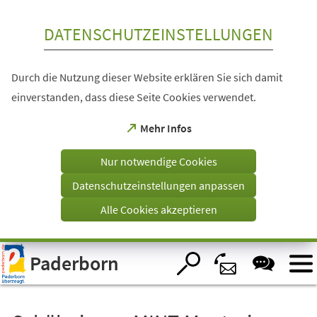
Inhalt anspringen
DATENSCHUTZEINSTELLUNGEN
Durch die Nutzung dieser Website erklären Sie sich damit
einverstanden, dass diese Seite Cookies verwendet.
(Öffnet
Mehr Infos
in
einem
Nur notwendige Cookies
neuen
Tab)
Datenschutzeinstellungen anpassen
Alle Cookies akzeptieren
Visuelle
Paderborn
Assistenzsoftware
öffnen.