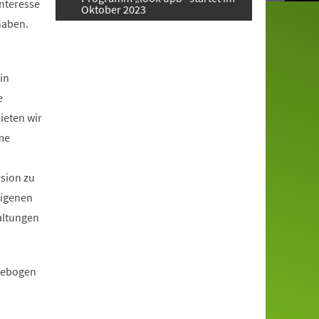
Interesse
Oktober 2023
haben.
in
e
ieten wir
me
rsion zu
eigenen
altungen
ldebogen