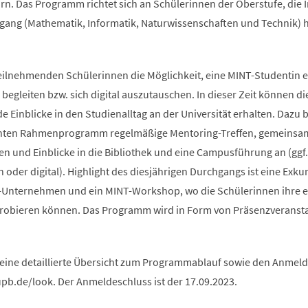
rn. Das Programm richtet sich an Schülerinnen der Oberstufe, die 
ang (Mathematik, Informatik, Naturwissenschaften und Technik) 
teilnehmenden Schülerinnen die Möglichkeit, eine MINT-Studentin e
begleiten bzw. sich digital auszutauschen. In dieser Zeit können di
Einblicke in den Studienalltag an der Universität erhalten. Dazu b
anten Rahmenprogramm regelmäßige Mentoring-Treffen, gemeinsa
n und Einblicke in die Bibliothek und eine Campusführung an (ggf.
oder digital). Highlight des diesjährigen Durchgangs ist eine Exku
-Unternehmen und ein MINT-Workshop, wo die Schülerinnen ihre 
probieren können. Das Programm wird in Form von Präsenzveranst
 eine detaillierte Übersicht zum Programmablauf sowie den Anme
upb.de/look. Der Anmeldeschluss ist der 17.09.2023.