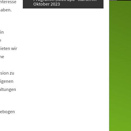
Interesse
Oktober 2023
haben.
in
e
ieten wir
me
rsion zu
eigenen
altungen
ldebogen