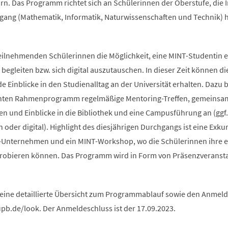
rn. Das Programm richtet sich an Schülerinnen der Oberstufe, die 
ang (Mathematik, Informatik, Naturwissenschaften und Technik) 
teilnehmenden Schülerinnen die Möglichkeit, eine MINT-Studentin e
begleiten bzw. sich digital auszutauschen. In dieser Zeit können di
Einblicke in den Studienalltag an der Universität erhalten. Dazu b
anten Rahmenprogramm regelmäßige Mentoring-Treffen, gemeinsa
n und Einblicke in die Bibliothek und eine Campusführung an (ggf.
oder digital). Highlight des diesjährigen Durchgangs ist eine Exku
-Unternehmen und ein MINT-Workshop, wo die Schülerinnen ihre 
probieren können. Das Programm wird in Form von Präsenzveranst
 eine detaillierte Übersicht zum Programmablauf sowie den Anme
upb.de/look. Der Anmeldeschluss ist der 17.09.2023.