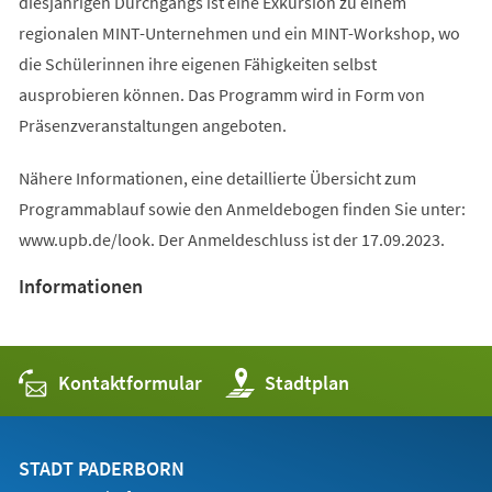
diesjährigen Durchgangs ist eine Exkursion zu einem
regionalen MINT-Unternehmen und ein MINT-Workshop, wo
die Schülerinnen ihre eigenen Fähigkeiten selbst
ausprobieren können. Das Programm wird in Form von
Präsenzveranstaltungen angeboten.
Nähere Informationen, eine detaillierte Übersicht zum
Programmablauf sowie den Anmeldebogen finden Sie unter:
www.upb.de/look. Der Anmeldeschluss ist der 17.09.2023.
Informationen
Kontaktformular
(Öffnet
Stadtplan
in
einem
neuen
Tab)
STADT PADERBORN