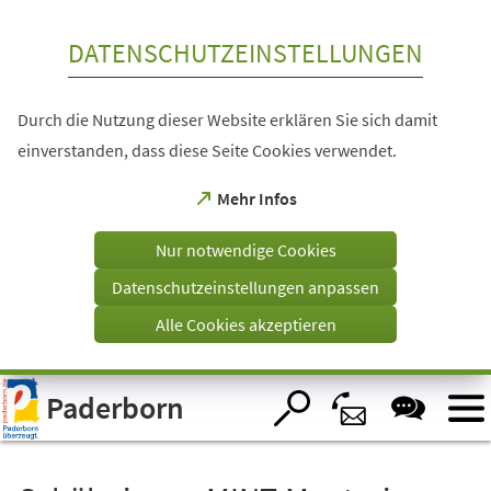
Inhalt anspringen
DATENSCHUTZEINSTELLUNGEN
Durch die Nutzung dieser Website erklären Sie sich damit
einverstanden, dass diese Seite Cookies verwendet.
(Öffnet
Mehr Infos
in
einem
Nur notwendige Cookies
neuen
Tab)
Datenschutzeinstellungen anpassen
Alle Cookies akzeptieren
Visuelle
Paderborn
Assistenzsoftware
öffnen.