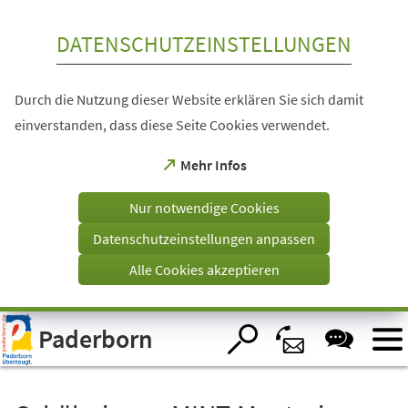
Inhalt anspringen
DATENSCHUTZEINSTELLUNGEN
Durch die Nutzung dieser Website erklären Sie sich damit
einverstanden, dass diese Seite Cookies verwendet.
(Öffnet
Mehr Infos
in
einem
Nur notwendige Cookies
neuen
Tab)
Datenschutzeinstellungen anpassen
Alle Cookies akzeptieren
Visuelle
Paderborn
Assistenzsoftware
öffnen.