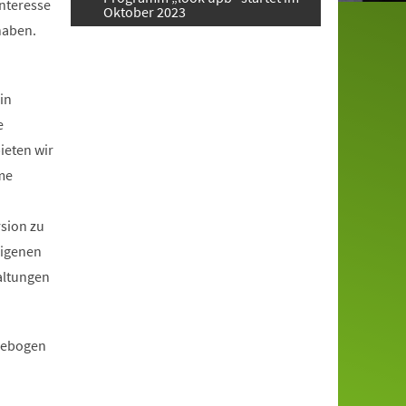
Interesse
Oktober 2023
haben.
in
e
ieten wir
me
rsion zu
eigenen
altungen
ldebogen