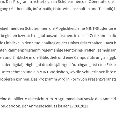
rn. Das Programm richtet sich an Schülerinnen der Oberstufe, die 
ang (Mathematik, Informatik, Naturwissenschaften und Technik) 
teilnehmenden Schülerinnen die Möglichkeit, eine MINT-Studentin e
begleiten bzw. sich digital auszutauschen. In dieser Zeit können di
Einblicke in den Studienalltag an der Universität erhalten. Dazu b
anten Rahmenprogramm regelmäßige Mentoring-Treffen, gemeinsa
n und Einblicke in die Bibliothek und eine Campusführung an (ggf.
oder digital). Highlight des diesjährigen Durchgangs ist eine Exku
-Unternehmen und ein MINT-Workshop, wo die Schülerinnen ihre 
probieren können. Das Programm wird in Form von Präsenzveranst
 eine detaillierte Übersicht zum Programmablauf sowie den Anme
upb.de/look. Der Anmeldeschluss ist der 17.09.2023.