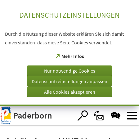
Inhalt anspringen
DATENSCHUTZEINSTELLUNGEN
Durch die Nutzung dieser Website erklären Sie sich damit
einverstanden, dass diese Seite Cookies verwendet.
(Öffnet
Mehr Infos
in
einem
Nur notwendige Cookies
neuen
Tab)
Datenschutzeinstellungen anpassen
Alle Cookies akzeptieren
Visuelle
Paderborn
Assistenzsoftware
öffnen.