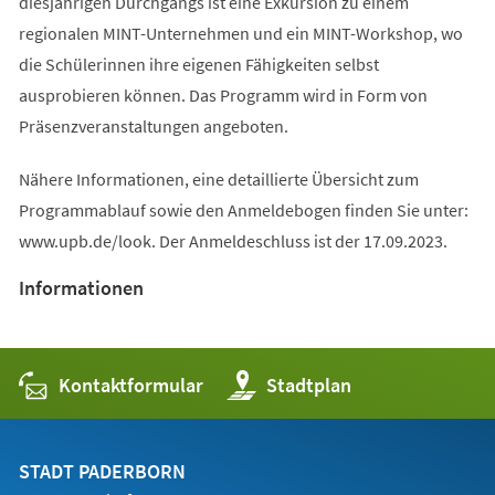
diesjährigen Durchgangs ist eine Exkursion zu einem
regionalen MINT-Unternehmen und ein MINT-Workshop, wo
die Schülerinnen ihre eigenen Fähigkeiten selbst
ausprobieren können. Das Programm wird in Form von
Präsenzveranstaltungen angeboten.
Nähere Informationen, eine detaillierte Übersicht zum
Programmablauf sowie den Anmeldebogen finden Sie unter:
www.upb.de/look. Der Anmeldeschluss ist der 17.09.2023.
Informationen
Kontaktformular
(Öffnet
Stadtplan
in
einem
neuen
Tab)
STADT PADERBORN