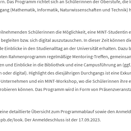
rn. Das Programm richtet sich an Schülerinnen der Oberstufe, die 
ang (Mathematik, Informatik, Naturwissenschaften und Technik) 
teilnehmenden Schülerinnen die Möglichkeit, eine MINT-Studentin e
begleiten bzw. sich digital auszutauschen. In dieser Zeit können di
Einblicke in den Studienalltag an der Universität erhalten. Dazu b
anten Rahmenprogramm regelmäßige Mentoring-Treffen, gemeinsa
n und Einblicke in die Bibliothek und eine Campusführung an (ggf.
oder digital). Highlight des diesjährigen Durchgangs ist eine Exku
-Unternehmen und ein MINT-Workshop, wo die Schülerinnen ihre 
probieren können. Das Programm wird in Form von Präsenzveranst
 eine detaillierte Übersicht zum Programmablauf sowie den Anme
upb.de/look. Der Anmeldeschluss ist der 17.09.2023.