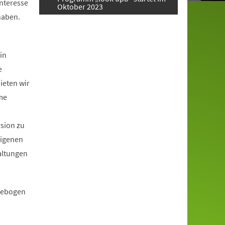
Interesse
Oktober 2023
haben.
in
e
ieten wir
me
rsion zu
eigenen
altungen
ldebogen