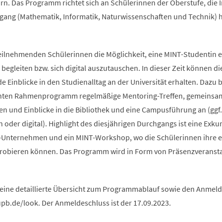
rn. Das Programm richtet sich an Schülerinnen der Oberstufe, die 
ang (Mathematik, Informatik, Naturwissenschaften und Technik) 
teilnehmenden Schülerinnen die Möglichkeit, eine MINT-Studentin e
begleiten bzw. sich digital auszutauschen. In dieser Zeit können di
Einblicke in den Studienalltag an der Universität erhalten. Dazu b
anten Rahmenprogramm regelmäßige Mentoring-Treffen, gemeinsa
n und Einblicke in die Bibliothek und eine Campusführung an (ggf.
oder digital). Highlight des diesjährigen Durchgangs ist eine Exku
-Unternehmen und ein MINT-Workshop, wo die Schülerinnen ihre 
probieren können. Das Programm wird in Form von Präsenzveranst
 eine detaillierte Übersicht zum Programmablauf sowie den Anme
upb.de/look. Der Anmeldeschluss ist der 17.09.2023.