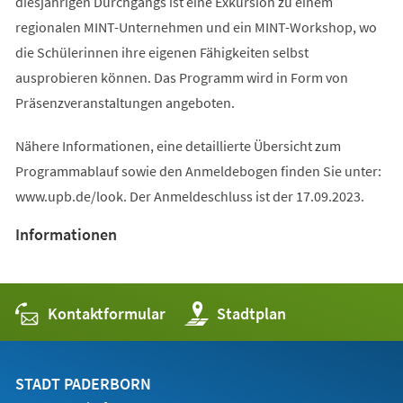
diesjährigen Durchgangs ist eine Exkursion zu einem
regionalen MINT-Unternehmen und ein MINT-Workshop, wo
die Schülerinnen ihre eigenen Fähigkeiten selbst
ausprobieren können. Das Programm wird in Form von
Präsenzveranstaltungen angeboten.
Nähere Informationen, eine detaillierte Übersicht zum
Programmablauf sowie den Anmeldebogen finden Sie unter:
www.upb.de/look. Der Anmeldeschluss ist der 17.09.2023.
Informationen
Kontaktformular
(Öffnet
Stadtplan
in
einem
neuen
Tab)
STADT PADERBORN