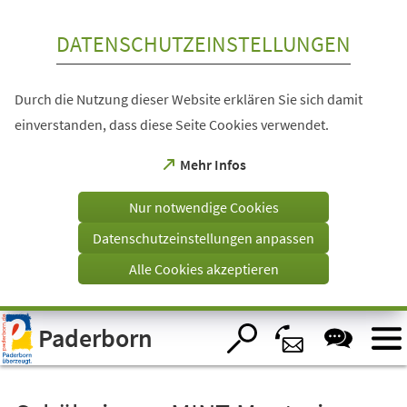
Inhalt anspringen
DATENSCHUTZEINSTELLUNGEN
Durch die Nutzung dieser Website erklären Sie sich damit
einverstanden, dass diese Seite Cookies verwendet.
(Öffnet
Mehr Infos
in
einem
Nur notwendige Cookies
neuen
Tab)
Datenschutzeinstellungen anpassen
Alle Cookies akzeptieren
Visuelle
Paderborn
Assistenzsoftware
öffnen.