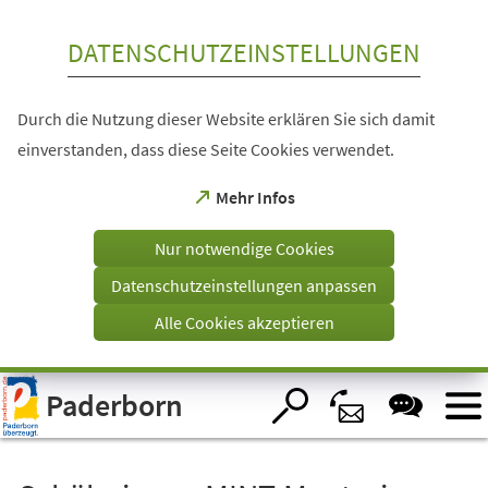
Inhalt anspringen
DATENSCHUTZEINSTELLUNGEN
Durch die Nutzung dieser Website erklären Sie sich damit
einverstanden, dass diese Seite Cookies verwendet.
(Öffnet
Mehr Infos
in
einem
Nur notwendige Cookies
neuen
Tab)
Datenschutzeinstellungen anpassen
Alle Cookies akzeptieren
Visuelle
Paderborn
Assistenzsoftware
öffnen.