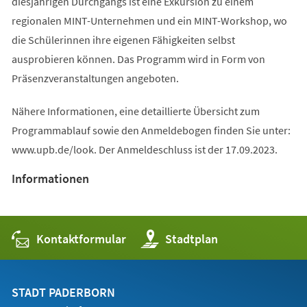
diesjährigen Durchgangs ist eine Exkursion zu einem
regionalen MINT-Unternehmen und ein MINT-Workshop, wo
die Schülerinnen ihre eigenen Fähigkeiten selbst
ausprobieren können. Das Programm wird in Form von
Präsenzveranstaltungen angeboten.
Nähere Informationen, eine detaillierte Übersicht zum
Programmablauf sowie den Anmeldebogen finden Sie unter:
www.upb.de/look. Der Anmeldeschluss ist der 17.09.2023.
Informationen
Kontaktformular
(Öffnet
Stadtplan
in
einem
neuen
Tab)
STADT PADERBORN