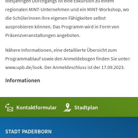
diesjährigen Durchgangs ist eine Exkursion zu einem
regionalen MINT-Unternehmen und ein MINT-Workshop, wo
die Schülerinnen ihre eigenen Fähigkeiten selbst
ausprobieren können. Das Programm wird in Form von
Präsenzveranstaltungen angeboten.
Nähere Informationen, eine detaillierte Übersicht zum
Programmablauf sowie den Anmeldebogen finden Sie unter:
www.upb.de/look. Der Anmeldeschluss ist der 17.09.2023.
Informationen
Kontaktformular
(Öffnet
Stadtplan
in
einem
neuen
Tab)
STADT PADERBORN