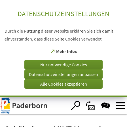
Inhalt anspringen
DATENSCHUTZEINSTELLUNGEN
Durch die Nutzung dieser Website erklären Sie sich damit
einverstanden, dass diese Seite Cookies verwendet.
(Öffnet
Mehr Infos
in
einem
Nur notwendige Cookies
neuen
Tab)
Datenschutzeinstellungen anpassen
Alle Cookies akzeptieren
Visuelle
Paderborn
Assistenzsoftware
öffnen.