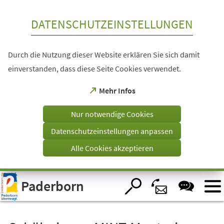
Inhalt anspringen
DATENSCHUTZEINSTELLUNGEN
Durch die Nutzung dieser Website erklären Sie sich damit
einverstanden, dass diese Seite Cookies verwendet.
(Öffnet
Mehr Infos
in
einem
Nur notwendige Cookies
neuen
Tab)
Datenschutzeinstellungen anpassen
Alle Cookies akzeptieren
Visuelle
Paderborn
Assistenzsoftware
öffnen.