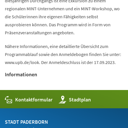
diesjährigen Durchgangs ist eine Exkursion zu einem
regionalen MINT-Unternehmen und ein MINT-Workshop, wo
die Schülerinnen ihre eigenen Fähigkeiten selbst
ausprobieren können. Das Programm wird in Form von
Präsenzveranstaltungen angeboten.
Nähere Informationen, eine detaillierte Übersicht zum
Programmablauf sowie den Anmeldebogen finden Sie unter:
www.upb.de/look. Der Anmeldeschluss ist der 17.09.2023.
Informationen
Kontaktformular
(Öffnet
Stadtplan
in
einem
neuen
Tab)
STADT PADERBORN