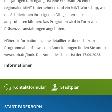
diesjährigen Durchgangs ist eine Exkursion zu einem
regionalen MINT-Unternehmen und ein MINT-Workshop, wo
die Schülerinnen ihre eigenen Fähigkeiten selbst
ausprobieren können. Das Programm wird in Form von
Präsenzveranstaltungen angeboten.
Nähere Informationen, eine detaillierte Übersicht zum
Programmablauf sowie den Anmeldebogen finden Sie unter:
www.upb.de/look. Der Anmeldeschluss ist der 17.09.2023.
Informationen
Kontaktformular
(Öffnet
Stadtplan
in
einem
neuen
Tab)
STADT PADERBORN