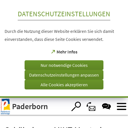
Inhalt anspringen
DATENSCHUTZEINSTELLUNGEN
Durch die Nutzung dieser Website erklären Sie sich damit
einverstanden, dass diese Seite Cookies verwendet.
(Öffnet
Mehr Infos
in
einem
Nur notwendige Cookies
neuen
Tab)
Datenschutzeinstellungen anpassen
Alle Cookies akzeptieren
Visuelle
Paderborn
Assistenzsoftware
öffnen.