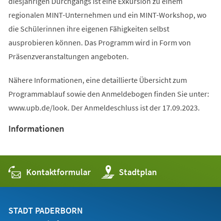
diesjährigen Durchgangs ist eine Exkursion zu einem
regionalen MINT-Unternehmen und ein MINT-Workshop, wo
die Schülerinnen ihre eigenen Fähigkeiten selbst
ausprobieren können. Das Programm wird in Form von
Präsenzveranstaltungen angeboten.
Nähere Informationen, eine detaillierte Übersicht zum
Programmablauf sowie den Anmeldebogen finden Sie unter:
www.upb.de/look. Der Anmeldeschluss ist der 17.09.2023.
Informationen
Kontaktformular
(Öffnet
Stadtplan
in
einem
neuen
Tab)
STADT PADERBORN