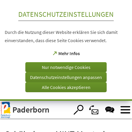
Inhalt anspringen
DATENSCHUTZEINSTELLUNGEN
Durch die Nutzung dieser Website erklären Sie sich damit
einverstanden, dass diese Seite Cookies verwendet.
(Öffnet
Mehr Infos
in
einem
Nur notwendige Cookies
neuen
Tab)
Datenschutzeinstellungen anpassen
Alle Cookies akzeptieren
Visuelle
Paderborn
Assistenzsoftware
öffnen.