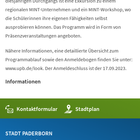
diesjährigen Durchgangs ist eine Exkursion zu einem
regionalen MINT-Unternehmen und ein MINT-Workshop, wo
die Schülerinnen ihre eigenen Fähigkeiten selbst
ausprobieren können. Das Programm wird in Form von
Präsenzveranstaltungen angeboten.
Nähere Informationen, eine detaillierte Übersicht zum
Programmablauf sowie den Anmeldebogen finden Sie unter:
www.upb.de/look. Der Anmeldeschluss ist der 17.09.2023.
Informationen
Kontaktformular
(Öffnet
Stadtplan
in
einem
neuen
Tab)
STADT PADERBORN