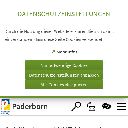
Inhalt anspringen
DATENSCHUTZEINSTELLUNGEN
Durch die Nutzung dieser Website erklären Sie sich damit
einverstanden, dass diese Seite Cookies verwendet.
(Öffnet
Mehr Infos
in
einem
Nur notwendige Cookies
neuen
Tab)
Datenschutzeinstellungen anpassen
Alle Cookies akzeptieren
Visuelle
Paderborn
Assistenzsoftware
öffnen.