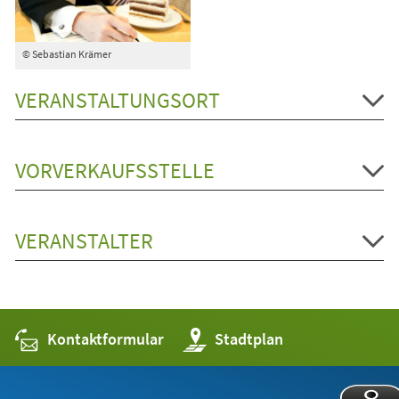
© Sebastian Krämer
VERANSTALTUNGSORT
VORVERKAUFSSTELLE
VERANSTALTER
Kontaktformular
(Öffnet
Stadtplan
in
einem
neuen