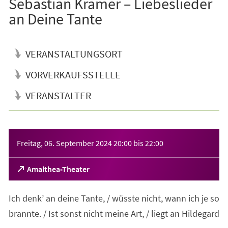
Sebastian Krämer – Liebeslieder
an Deine Tante
VERANSTALTUNGSORT
VORVERKAUFSSTELLE
VERANSTALTER
Veranstaltungsinformationen
Freitag, 06. September 2024
20:00
bis
22:00
(Öffnet
Amalthea-Theater
in
einem
Ich denk’ an deine Tante, / wüsste nicht, wann ich je so
neuen
Tab)
brannte. / Ist sonst nicht meine Art, / liegt an Hildegard