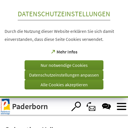
Inhalt anspringen
DATENSCHUTZEINSTELLUNGEN
Durch die Nutzung dieser Website erklären Sie sich damit
einverstanden, dass diese Seite Cookies verwendet.
(Öffnet
Mehr Infos
in
einem
Nur notwendige Cookies
neuen
Tab)
Datenschutzeinstellungen anpassen
Alle Cookies akzeptieren
Visuelle
Paderborn
Assistenzsoftware
öffnen.