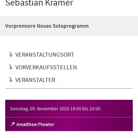
Sebastian Krämer
Vorpremiere Neues Soloprogramm
VERANSTALTUNGSORT
VORVERKAUFSSTELLEN
VERANSTALTER
Veranstaltungsinformationen
Sonntag, 09. November 2025
18:00
bis
20:00
(Öffnet
Amalthea-Theater
in
einem