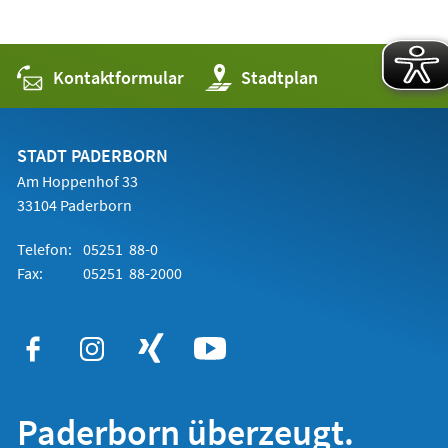
Kontaktformular
(Öffnet
Stadtplan
in
einem
neuen
Tab)
STADT PADERBORN
Am Hoppenhof 33
33104 Paderborn
Telefon:
05251 88-0
Fax:
05251 88-2000
Paderborn überzeugt.