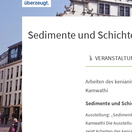
+
1
Sedimente und Schicht
VERANSTALTU
Arbeiten des keniani
Veranstaltungsinformationen
Kamwathi
Sedimente und Schi
Ausstellung: „Sediment
Kamwathi Die Ausstell
zeigt Arbeiten des keni