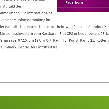
(Öffnet
Paderborn
n Auftakt des
in
einem
ume öffnen. Ein internationales
neuen
ekt einer Missionssammlung im
Tab)
der Katholischen Hochschule Nordrhein-Westfalen am Standort Pa
issionsschwestern vom Kostbaren Blut CPS in Neuenbeken. 08. bi
Vernissage: 07.10. um 19 Uhr Ort: Raum für Kunst, Kamp 21/ Kötter
mfuerkunst.de Der Eintritt ist frei.