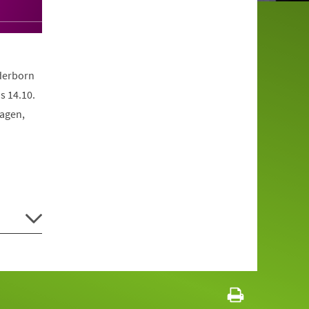
derborn
s 14.10.
hagen,