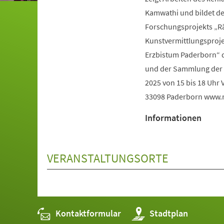
Kamwathi und bildet de
Forschungsprojekts „Rä
Kunstvermittlungsproj
Erzbistum Paderborn“ 
und der Sammlung der M
2025 von 15 bis 18 Uhr 
33098 Paderborn www.rau
Informationen
VERANSTALTUNGSORTE
Kontaktformular
(Öffnet
Stadtplan
in