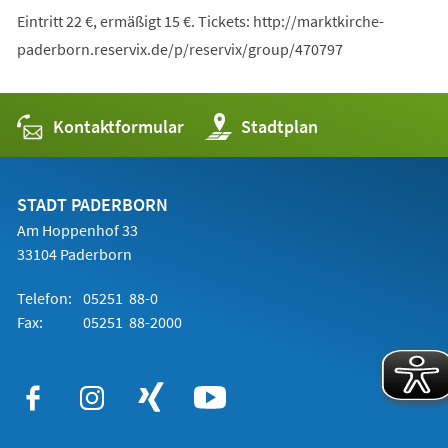
Eintritt 22 €, ermäßigt 15 €. Tickets: http://marktkirche-
paderborn.reservix.de/p/reservix/group/470797
Kontaktformular
(Öffnet
Stadtplan
in
einem
neuen
Tab)
STADT PADERBORN
Am Hoppenhof 33
33104 Paderborn
Telefon:
05251 88-0
Fax:
05251 88-2000