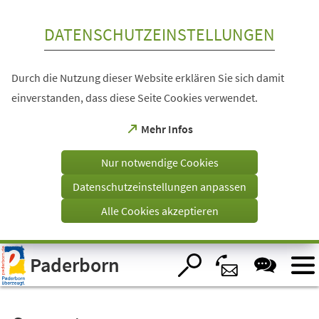
Inhalt anspringen
DATENSCHUTZEINSTELLUNGEN
Durch die Nutzung dieser Website erklären Sie sich damit
einverstanden, dass diese Seite Cookies verwendet.
(Öffnet
Mehr Infos
in
einem
Nur notwendige Cookies
neuen
Tab)
Datenschutzeinstellungen anpassen
Alle Cookies akzeptieren
Visuelle
Paderborn
Assistenzsoftware
öffnen.