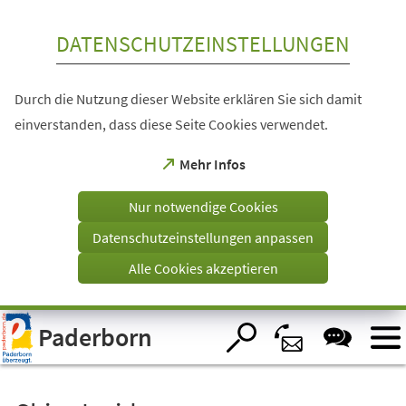
Inhalt anspringen
DATENSCHUTZEINSTELLUNGEN
Durch die Nutzung dieser Website erklären Sie sich damit
einverstanden, dass diese Seite Cookies verwendet.
(Öffnet
Mehr Infos
in
einem
Nur notwendige Cookies
neuen
Tab)
Datenschutzeinstellungen anpassen
Alle Cookies akzeptieren
Visuelle
Paderborn
Assistenzsoftware
öffnen.