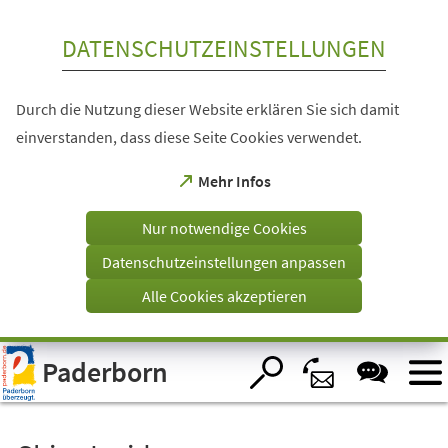
Inhalt anspringen
DATENSCHUTZEINSTELLUNGEN
Durch die Nutzung dieser Website erklären Sie sich damit
einverstanden, dass diese Seite Cookies verwendet.
(Öffnet
Mehr Infos
in
einem
Nur notwendige Cookies
neuen
Tab)
Datenschutzeinstellungen anpassen
Alle Cookies akzeptieren
Visuelle
Paderborn
Assistenzsoftware
öffnen.