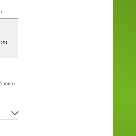
hr
5251
*innen -