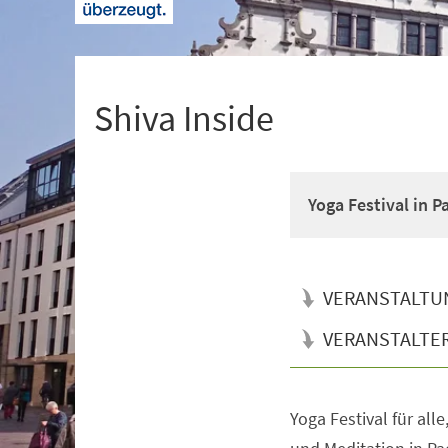
+
1
Shiva Inside
Yoga Festival in 
VERANSTALTU
VERANSTALTE
Yoga Festival für all
Veranstaltungsinformationen