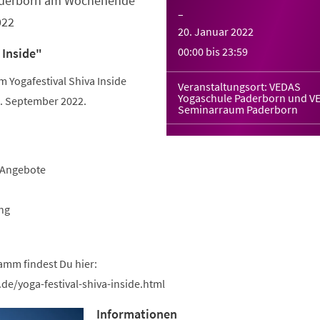
Paderborn am Wochenende
–
022
20. Januar 2022
00:00
bis
23:59
 Inside"
Yogafestival Shiva Inside
Veranstaltungsort: VEDAS
Yogaschule Paderborn und V
 September 2022.
Seminarraum Paderborn
-Angebote
ng
amm findest Du hier:
de/yoga-festival-shiva-inside.html
Informationen