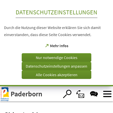
Inhalt anspringen
DATENSCHUTZEINSTELLUNGEN
Durch die Nutzung dieser Website erklären Sie sich damit
einverstanden, dass diese Seite Cookies verwendet.
(Öffnet
Mehr Infos
in
einem
Nur notwendige Cookies
neuen
Tab)
Datenschutzeinstellungen anpassen
Alle Cookies akzeptieren
Visuelle
Paderborn
Assistenzsoftware
öffnen.