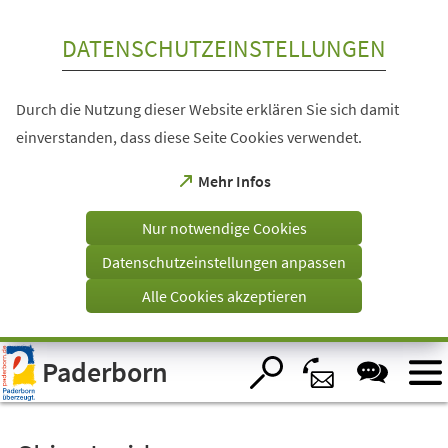
Inhalt anspringen
DATENSCHUTZEINSTELLUNGEN
Durch die Nutzung dieser Website erklären Sie sich damit
einverstanden, dass diese Seite Cookies verwendet.
(Öffnet
Mehr Infos
in
einem
Nur notwendige Cookies
neuen
Tab)
Datenschutzeinstellungen anpassen
Alle Cookies akzeptieren
Visuelle
Paderborn
Assistenzsoftware
öffnen.