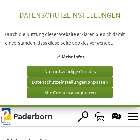
Inhalt anspringen
DATENSCHUTZEINSTELLUNGEN
Durch die Nutzung dieser Website erklären Sie sich damit
einverstanden, dass diese Seite Cookies verwendet.
(Öffnet
Mehr Infos
in
einem
Nur notwendige Cookies
neuen
Tab)
Datenschutzeinstellungen anpassen
Alle Cookies akzeptieren
Visuelle
Paderborn
Assistenzsoftware
öffnen.