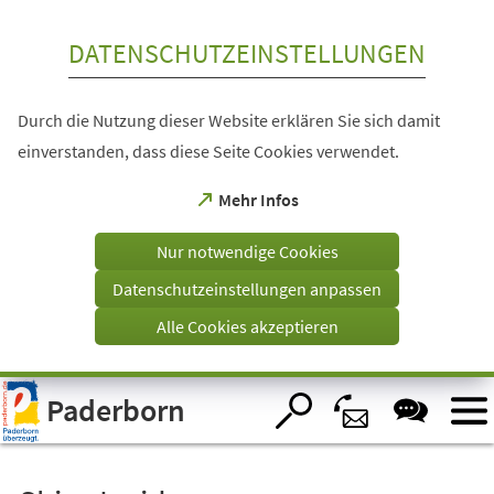
Inhalt anspringen
DATENSCHUTZEINSTELLUNGEN
Durch die Nutzung dieser Website erklären Sie sich damit
einverstanden, dass diese Seite Cookies verwendet.
(Öffnet
Mehr Infos
in
einem
Nur notwendige Cookies
neuen
Tab)
Datenschutzeinstellungen anpassen
Alle Cookies akzeptieren
Visuelle
Paderborn
Assistenzsoftware
öffnen.