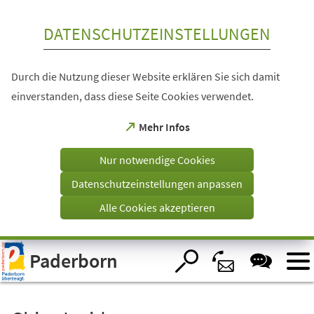
Inhalt anspringen
DATENSCHUTZEINSTELLUNGEN
Durch die Nutzung dieser Website erklären Sie sich damit
einverstanden, dass diese Seite Cookies verwendet.
(Öffnet
Mehr Infos
in
einem
Nur notwendige Cookies
neuen
Tab)
Datenschutzeinstellungen anpassen
Alle Cookies akzeptieren
Visuelle
Paderborn
Assistenzsoftware
öffnen.