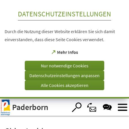
Inhalt anspringen
DATENSCHUTZEINSTELLUNGEN
Durch die Nutzung dieser Website erklären Sie sich damit
einverstanden, dass diese Seite Cookies verwendet.
(Öffnet
Mehr Infos
in
einem
Nur notwendige Cookies
neuen
Tab)
Datenschutzeinstellungen anpassen
Alle Cookies akzeptieren
Visuelle
Paderborn
Assistenzsoftware
öffnen.