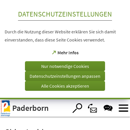
Inhalt anspringen
DATENSCHUTZEINSTELLUNGEN
Durch die Nutzung dieser Website erklären Sie sich damit
einverstanden, dass diese Seite Cookies verwendet.
(Öffnet
Mehr Infos
in
einem
Nur notwendige Cookies
neuen
Tab)
Datenschutzeinstellungen anpassen
Alle Cookies akzeptieren
Visuelle
Paderborn
Assistenzsoftware
öffnen.