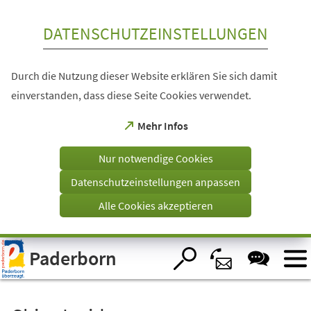
Inhalt anspringen
DATENSCHUTZEINSTELLUNGEN
Durch die Nutzung dieser Website erklären Sie sich damit
einverstanden, dass diese Seite Cookies verwendet.
(Öffnet
Mehr Infos
in
einem
Nur notwendige Cookies
neuen
Tab)
Datenschutzeinstellungen anpassen
Alle Cookies akzeptieren
Visuelle
Paderborn
Assistenzsoftware
öffnen.